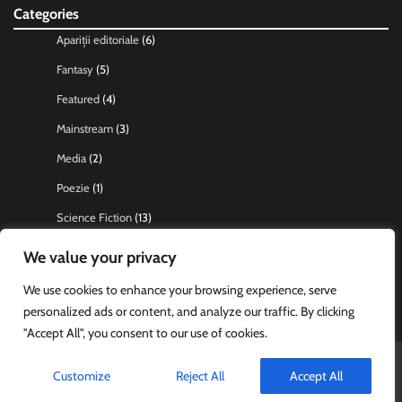
Categories
Apariții editoriale
(6)
Fantasy
(5)
Featured
(4)
Mainstream
(3)
Media
(2)
Poezie
(1)
Science Fiction
(13)
Steaua Polară
(4)
We value your privacy
Ultimele știri
(12)
We use cookies to enhance your browsing experience, serve
Uncategorized
(1)
personalized ads or content, and analyze our traffic. By clicking
"Accept All", you consent to our use of cookies.
Copyright © 2026
Hronic
Theme: News Articles By
Adore
Customize
Reject All
Accept All
Themes
.