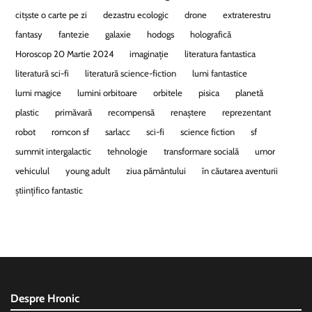
citșste o carte pe zi
dezastru ecologic
drone
extraterestru
fantasy
fantezie
galaxie
hodogs
holografică
Horoscop 20 Martie 2024
imaginație
literatura fantastica
literatură sci-fi
literatură science-fiction
lumi fantastice
lumi magice
lumini orbitoare
orbitele
pisica
planetă
plastic
primăvară
recompensă
renaștere
reprezentant
robot
romcon sf
sarlacc
sci-fi
science fiction
sf
summit intergalactic
tehnologie
transformare socială
umor
vehiculul
young adult
ziua pământului
în căutarea aventurii
științifico fantastic
Despre Hronic