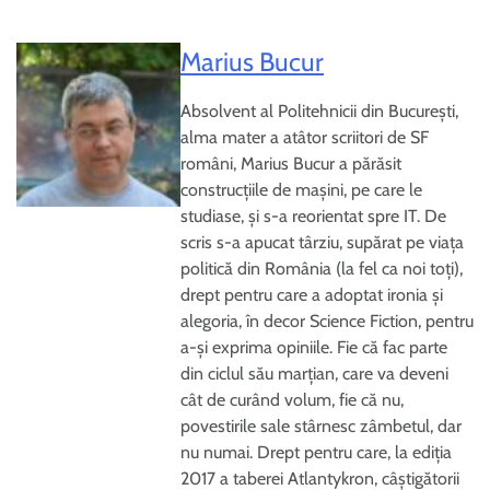
Marius Bucur
Absolvent al Politehnicii din București,
alma mater a atâtor scriitori de SF
români, Marius Bucur a părăsit
construcțiile de mașini, pe care le
studiase, și s-a reorientat spre IT. De
scris s-a apucat târziu, supărat pe viața
politică din România (la fel ca noi toți),
drept pentru care a adoptat ironia și
alegoria, în decor Science Fiction, pentru
a-și exprima opiniile. Fie că fac parte
din ciclul său marțian, care va deveni
cât de curând volum, fie că nu,
povestirile sale stârnesc zâmbetul, dar
nu numai. Drept pentru care, la ediția
2017 a taberei Atlantykron, câștigătorii