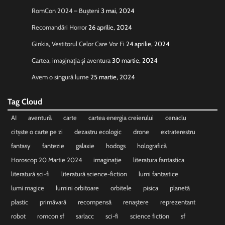
RomCon 2024 – Bușteni
3 mai, 2024
Recomandări Horror
26 aprilie, 2024
Ginkia, Vestitorul Celor Care Vor Fi
24 aprilie, 2024
Cartea, imaginația și aventura
30 martie, 2024
Avem o singură lume
25 martie, 2024
Tag Cloud
AI
aventură
carte
cartea energia creierului
cenaclu
citșste o carte pe zi
dezastru ecologic
drone
extraterestru
fantasy
fantezie
galaxie
hodogs
holografică
Horoscop 20 Martie 2024
imaginație
literatura fantastica
literatură sci-fi
literatură science-fiction
lumi fantastice
lumi magice
lumini orbitoare
orbitele
pisica
planetă
plastic
primăvară
recompensă
renaștere
reprezentant
robot
romcon sf
sarlacc
sci-fi
science fiction
sf