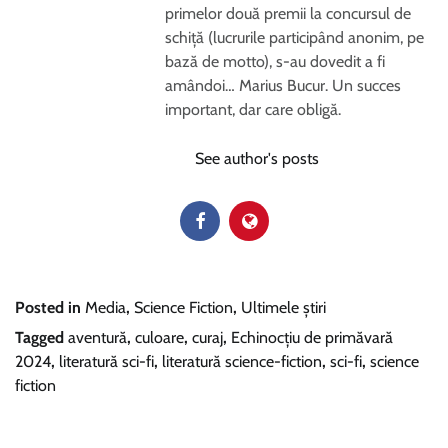
primelor două premii la concursul de
schiță (lucrurile participând anonim, pe
bază de motto), s-au dovedit a fi
amândoi… Marius Bucur. Un succes
important, dar care obligă.
See author's posts
Posted in
Media
,
Science Fiction
,
Ultimele știri
Tagged
aventură
,
culoare
,
curaj
,
Echinocțiu de primăvară
2024
,
literatură sci-fi
,
literatură science-fiction
,
sci-fi
,
science
fiction