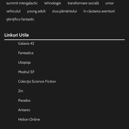
summit intergalactic
tehnologie
transformare socială
umor
vehiculul
young adult
ziua pământului
în căutarea aventurii
științifico fantastic
Linkuri Utile
Galaxia 42
Fantastica
Utopiqa
Moshul SF
Colecția Science Fiction
Zin
Paradox
Antares
Helion Online