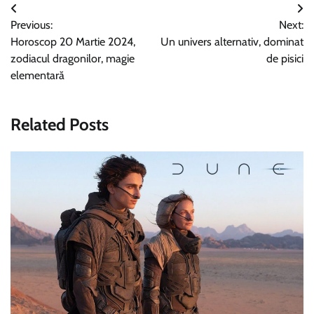
Navigare
Previous:
Next:
în
Horoscop 20 Martie 2024,
Un univers alternativ, dominat
articole
zodiacul dragonilor, magie
de pisici
elementară
Related Posts