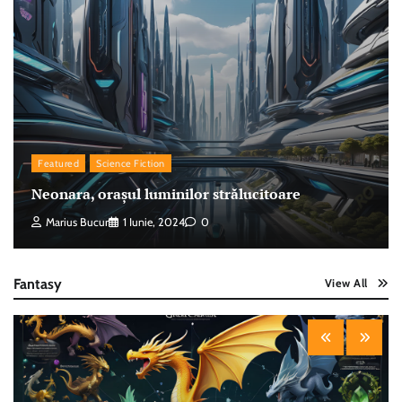
Featured
Science Fiction
Neonara, orașul luminilor strălucitoare
Marius Bucur
1 Iunie, 2024
0
Fantasy
View All