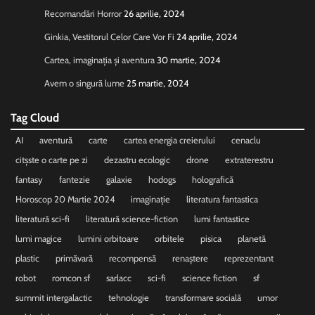
Recomandări Horror
26 aprilie, 2024
Ginkia, Vestitorul Celor Care Vor Fi
24 aprilie, 2024
Cartea, imaginația și aventura
30 martie, 2024
Avem o singură lume
25 martie, 2024
Tag Cloud
AI
aventură
carte
cartea energia creierului
cenaclu
citșste o carte pe zi
dezastru ecologic
drone
extraterestru
fantasy
fantezie
galaxie
hodogs
holografică
Horoscop 20 Martie 2024
imaginație
literatura fantastica
literatură sci-fi
literatură science-fiction
lumi fantastice
lumi magice
lumini orbitoare
orbitele
pisica
planetă
plastic
primăvară
recompensă
renaștere
reprezentant
robot
romcon sf
sarlacc
sci-fi
science fiction
sf
summit intergalactic
tehnologie
transformare socială
umor