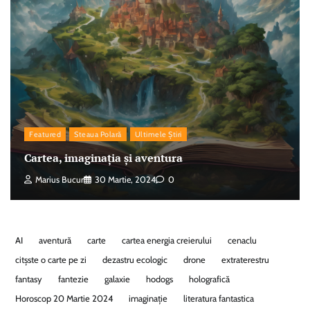
Featured
Steaua Polară
Ultimele Știri
Cartea, imaginația și aventura
Marius Bucur
30 Martie, 2024
0
AI
aventură
carte
cartea energia creierului
cenaclu
citșste o carte pe zi
dezastru ecologic
drone
extraterestru
fantasy
fantezie
galaxie
hodogs
holografică
Horoscop 20 Martie 2024
imaginație
literatura fantastica