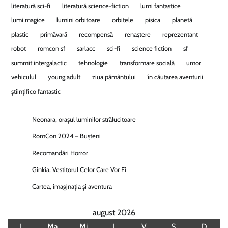
literatură sci-fi
literatură science-fiction
lumi fantastice
lumi magice
lumini orbitoare
orbitele
pisica
planetă
plastic
primăvară
recompensă
renaștere
reprezentant
robot
romcon sf
sarlacc
sci-fi
science fiction
sf
summit intergalactic
tehnologie
transformare socială
umor
vehiculul
young adult
ziua pământului
în căutarea aventurii
științifico fantastic
Neonara, orașul luminilor strălucitoare
RomCon 2024 – Bușteni
Recomandări Horror
Ginkia, Vestitorul Celor Care Vor Fi
Cartea, imaginația și aventura
august 2026
L
Ma
Mi
J
V
S
D