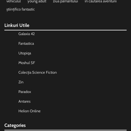
vehiculul
young adult
ziua pământului
în căutarea aventurii
științifico fantastic
Linkuri Utile
Galaxia 42
Fantastica
Utopiqa
Moshul SF
Colecția Science Fiction
Zin
Paradox
Antares
Helion Online
Categories