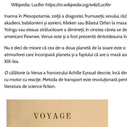
Wikipedia: Lucifer
https://ro.wikipedia.org/wiki/Lucifer
Inanna în Mesopotamia, zeiță a dragostei, frumuseții, sexului, războiu
akadieni, babilonieni și asirieni, Kileken sau Băiatul Orfan la masa
Yolngu sau steaua strălucitoare a dimineții, în cinstea căreia se des
americani Pawnee, Venus este și a fost prezentă dintotdeauna în 
Nu e deci de mirare că cea de-a doua planetă de la soare este o t
atmosferei care înconjoară planeta și a faptului că are o masă as
XIX-lea.
O călătorie la Venus
a francezului Achille Eyraud descrie, încă din
cu motor cu reacție. Metoda de transport este revoluționară pent
literatura de science fiction.