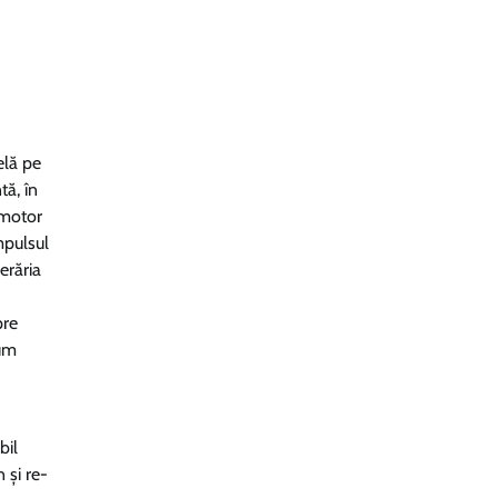
elă pe
tă, în
 motor
mpulsul
erăria
pre
tum
bil
 și re-