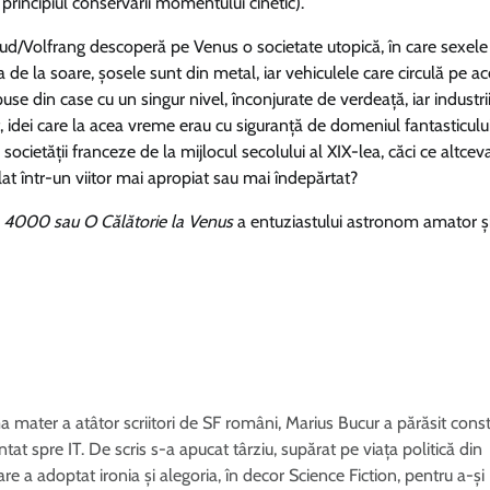
 principiul conservării momentului cinetic).
yraud/Volfrang descoperă pe Venus o societate utopică, în care sexele
a de la soare, șosele sunt din metal, iar vehiculele care circulă pe a
se din case cu un singur nivel, înconjurate de verdeață, iar industri
 idei care la acea vreme erau cu siguranță de domeniul fantasticului
 societății franceze de la mijlocul secolului al XIX-lea, căci ce altcev
lat într-un viitor mai apropiat sau mai îndepărtat?
e
4000 sau O Călătorie la Venus
a entuziastului astronom amator și 
a mater a atâtor scriitori de SF români, Marius Bucur a părăsit constr
ntat spre IT. De scris s-a apucat târziu, supărat pe viața politică din
are a adoptat ironia și alegoria, în decor Science Fiction, pentru a-și