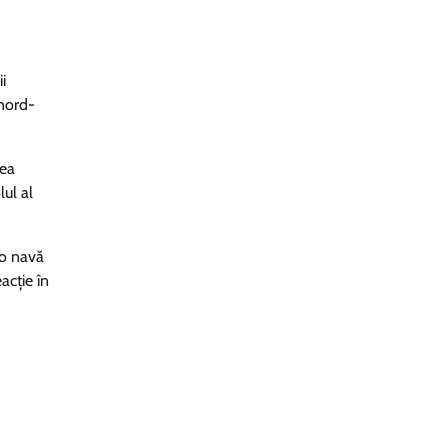
i
 nord-
rea
lul al
-o navă
acție în