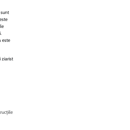
 sunt
ceste
ile
.
a este
ziarist
ucțiile