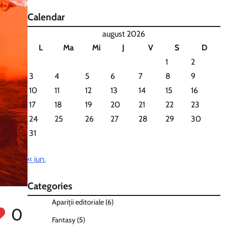
Calendar
august 2026
L
Ma
Mi
J
V
S
D
1
2
3
4
5
6
7
8
9
10
11
12
13
14
15
16
17
18
19
20
21
22
23
24
25
26
27
28
29
30
31
« iun.
Categories
Apariții editoriale
(6)
0
Fantasy
(5)