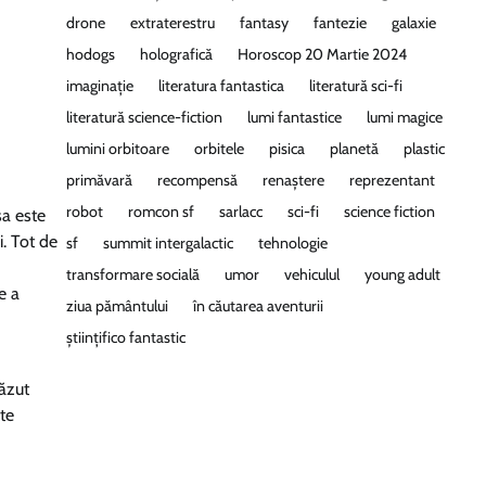
drone
extraterestru
fantasy
fantezie
galaxie
hodogs
holografică
Horoscop 20 Martie 2024
imaginație
literatura fantastica
literatură sci-fi
literatură science-fiction
lumi fantastice
lumi magice
lumini orbitoare
orbitele
pisica
planetă
plastic
primăvară
recompensă
renaștere
reprezentant
robot
romcon sf
sarlacc
sci-fi
science fiction
sa este
i. Tot de
sf
summit intergalactic
tehnologie
transformare socială
umor
vehiculul
young adult
e a
ziua pământului
în căutarea aventurii
științifico fantastic
căzut
lte