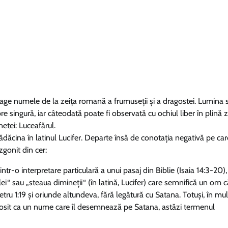
 trage numele de la zeița romană a frumuseții și a dragostei. Lumina 
e singură, iar câteodată poate fi observată cu ochiul liber în plină z
etei: Luceafărul.
ădăcina în latinul Lucifer. Departe însă de conotația negativă pe car
izgonit din cer:
ntr-o interpretare particulară a unui pasaj din Biblie (Isaia 14:3-20),
i“ sau „steaua dimineții“ (în latină, Lucifer) care semnifică un om 
Petru 1:19 și oriunde altundeva, fără legătură cu Satana. Totuși, în mu
st folosit ca un nume care îl desemnează pe Satana, astăzi termenul