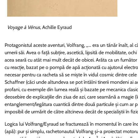
Voyage à Vénus
, Achille Eyraud
Protagonistul aceste aventuri, Volfrang, „… era un tânăr înalt, al 
umerii săi. Avea o față subțire, ascetică, lipsită de mobilitate, oc
acea seară cu atât mai mult decât de obicei. Arăta ca un fumător 
cu reacție, bazat pe o pompă de apă acționată cu ajutorul electr
necesar pentru ca racheta să se miște în vidul cosmic dintre cele 
Schaffner (căci unde altundeva se pot întâlni tinerii mondeni ai ac
profani, cu exemple din lumea reală și bazate pe mecanica clasică,
deosebire de explicațiile din ziua de azi, care seamănă a magie (
entanglement/legătura cuantică dintre două particule și cum ar 
imposibil de urmărit de către altcineva decât de specialiștii în fizi
Logica lui Volfrang/Eyraud se fracturează în momentul în care în
(apă): pur și simplu, rachetonautul Volfrang și-a proiectat motorul 
2