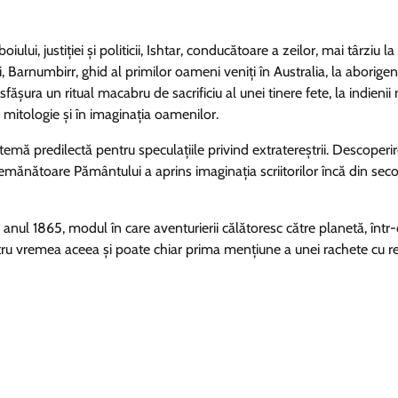
lui, justiției și politicii, Ishtar, conducătoare a zeilor, mai târziu la
i, Barnumbirr, ghid al primilor oameni veniți în Australia, la aborigeni
fășura un ritual macabru de sacrificiu al unei tinere fete, la indienii
mitologie și în imaginația oamenilor.
emă predilectă pentru speculațiile privind extratereștrii. Descoperi
emănătoare Pământului a aprins imaginația scriitorilor încă din seco
 anul 1865, modul în care aventurierii călătoresc către planetă, într
ru vremea aceea și poate chiar prima mențiune a unei rachete cu re