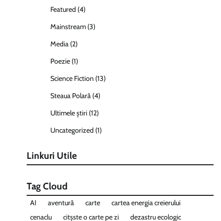
Featured
(4)
Mainstream
(3)
Media
(2)
Poezie
(1)
Science Fiction
(13)
Steaua Polară
(4)
Ultimele știri
(12)
Uncategorized
(1)
Linkuri Utile
Tag Cloud
AI
aventură
carte
cartea energia creierului
cenaclu
citșste o carte pe zi
dezastru ecologic