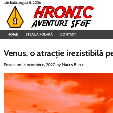
Skip
sâmbătă, august 8, 2026
to
content
HOME
STEAUA POLARĂ
CONTACT
Venus, o atracție irezistibilă p
Posted on
14 octombrie, 2020
by
Marius Bucur