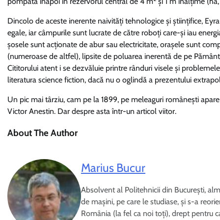
pompată înapoi în rezervorul central de 4 m
și 1 m înălțime (ha,
Dincolo de aceste inerente naivități tehnologice și științifice, E
egale, iar câmpurile sunt lucrate de către roboți care-și iau energi
șosele sunt acționate de abur sau electricitate, orașele sunt compu
(numeroase de altfel), lipsite de poluarea inerentă de pe Pământ,
Cititorului atent i se dezvăluie printre rânduri visele și problemele
literatura science fiction, dacă nu o oglindă a prezentului extrapo
Un pic mai târziu, cam pe la 1899, pe meleaguri românești apar
Victor Anestin. Dar despre asta într-un articol viitor.
About The Author
Marius Bucur
Absolvent al Politehnicii din București, alm
de mașini, pe care le studiase, și s-a reorie
România (la fel ca noi toți), drept pentru c