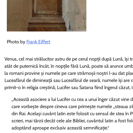
Photo by
Frank Eiffert
Venus, cel mai strălucitor astru de pe cerul nopții după Lună, își
atât de puternică încât, în nopțile fără Lună, poate să arunce umbr
la romani provine și numele pe care strămoșii noștri l-au dat plan
Luceafărul de dimineață sau Luceafărul de seară, numele își are r
primit-o în religia creștină, Lucifer sau Satana fiind îngerul căzut, 
„Această asociere a lui Lucifer cu cea a unui înger căzut vine di
care vorbește despre cineva care primește numele „steaua zile
din Rai. Același cuvânt latin este folosit cu sensul de stea în 
scrieri, mai târzii decât cele ale Bibliei, cuvântul latin a fo
adoptând aproape exclusiv această semnificație.“