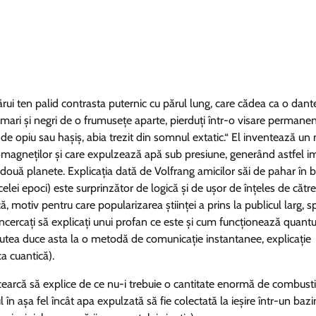
cărui ten palid contrasta puternic cu părul lung, care cădea ca o dant
hi mari și negri de o frumusețe aparte, pierduți într-o visare permanen
de opiu sau hașiș, abia trezit din somnul extatic.“ El inventează un
omagneților și care expulzează apă sub presiune, generând astfel i
două planete. Explicația dată de Volfrang amicilor săi de pahar în b
elei epoci) este surprinzător de logică și de ușor de înțeles de către
 motiv pentru care popularizarea științei a prins la publicul larg, s
încercați să explicați unui profan ce este și cum funcționează quan
putea duce asta la o metodă de comunicație instantanee, explicație
ca cuantică).
cearcă să explice de ce nu-i trebuie o cantitate enormă de combusti
în așa fel încât apa expulzată să fie colectată la ieșire într-un bazin